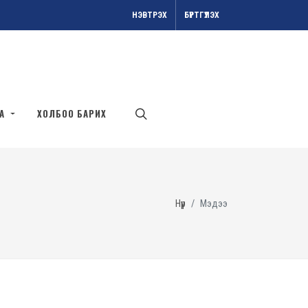
НЭВТРЭХ
БҮРТГҮҮЛЭХ
АА
ХОЛБОО БАРИХ
Нүүр
Мэдээ