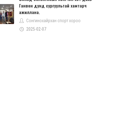
Ганвон дунд сургуультай хамтарч
ажиллана.
Сонгинохайрхан спорт хороо
2025-02-07