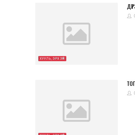
ДҮ
ХУУЛЬ, ЭРХ ЗҮЙ
ТО