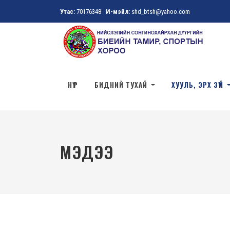
Утас:
70176348
И-мэйл:
shd_btsh@yahoo.com
НҮҮР
БИДНИЙ ТУХАЙ
ХУУЛЬ, ЭРХ ЗҮЙ
МЭДЭЭ