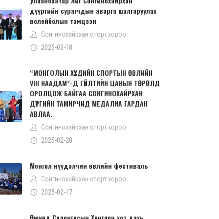
Улаанбаатар лиг Сонгинохайрхан
дүүргийн сурагчдын аварга шалгаруулах
волейболын тэмцээн
Сонгинохайрхан спорт хороо
2025-03-18
“МОНГОЛЫН ХҮҮХДИЙН СПОРТЫН ӨВЛИЙН
VIII НААДАМ”-Д ГҮЙЛТИЙН ЦАНЫН ТӨРӨЛД
ОРОЛЦОЖ БАЙГАА СОНГИНОХАЙРХАН
ДҮҮРГИЙН ТАМИРЧИД МЕДАЛИА ГАРДАН
АВЛАА.
Сонгинохайрхан спорт хороо
2025-02-20
Монгол нүүдэлчин өвлийн фестиваль
Сонгинохайрхан спорт хороо
2025-02-17
Өмнөд Солонгосын Хонгчон хот дахь