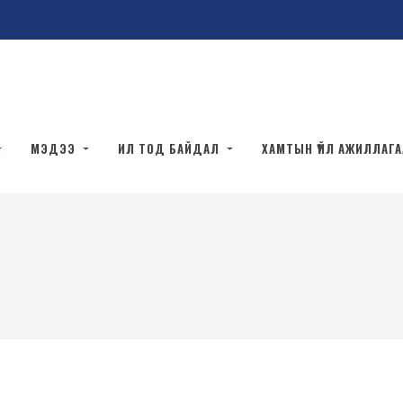
МЭДЭЭ
ИЛ ТОД БАЙДАЛ
ХАМТЫН ҮЙЛ АЖИЛЛАГ