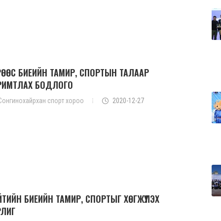
РӨӨС БИЕИЙН ТАМИР, СПОРТЫН ТАЛААР
РИМТЛАХ БОДЛОГО
Сонгинохайрхан спорт хороо
2020-12-27
ЙТИЙН БИЕИЙН ТАМИР, СПОРТЫГ ХӨГЖҮҮЛЭХ
РЛИГ