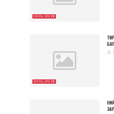
ХУУЛЬ, ЭРХ ЗҮЙ
ТӨ
БА
ХУУЛЬ, ЭРХ ЗҮЙ
НИ
ЗА