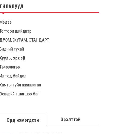
НГИЛАЛУУД
Мэдээ
Тогтоол шийдвэр
ДҮРЭМ, ЖУРАМ, СТАНДАРТ
Бидний тухай
Хууль, эрх зүй
Төлөвлөгөө
Ил тод байдал
Хамтын үйл ажиллагаа
Өсвөрийн шигшээ баг
Эрэлттэй
Сүүлд нэмэгдсэн