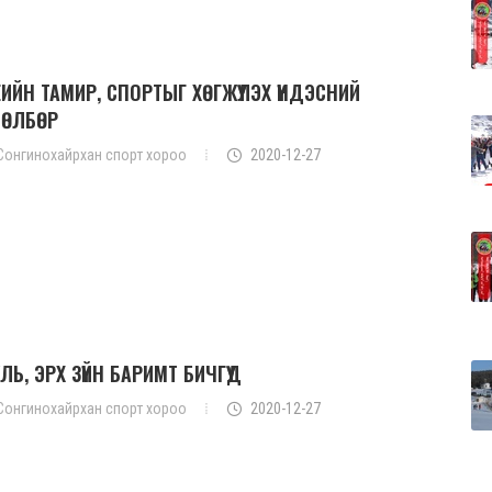
ИЙН ТАМИР, СПОРТЫГ ХӨГЖҮҮЛЭХ ҮНДЭСНИЙ
ТӨЛБӨР
Сонгинохайрхан спорт хороо
2020-12-27
ЛЬ, ЭРХ ЗҮЙН БАРИМТ БИЧГҮҮД
Сонгинохайрхан спорт хороо
2020-12-27